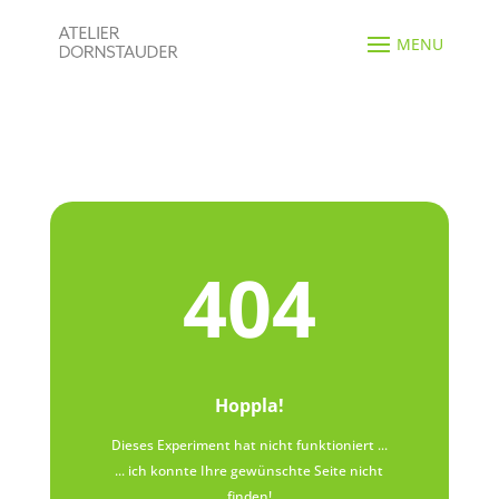
404
Hoppla!
Dieses Experiment hat nicht funktioniert ...
... ich konnte Ihre gewünschte Seite nicht
finden!